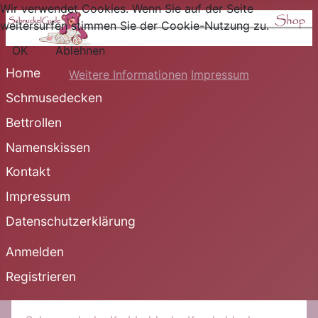
Wir verwendet Cookies. Wenn Sie auf der Seite
weitersurfen stimmen Sie der Cookie-Nutzung zu.
OK
Ablehnen
Home
Weitere Informationen
Impressum
Schmusedecken
Bettrollen
Namenskissen
Kontakt
Impressum
Datenschutzerklärung
Anmelden
Registrieren