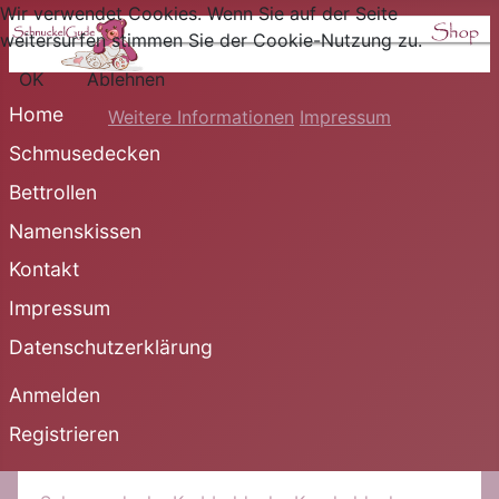
Wir verwendet Cookies. Wenn Sie auf der Seite
weitersurfen stimmen Sie der Cookie-Nutzung zu.
OK
Ablehnen
Home
Weitere Informationen
Impressum
Schmusedecken
Bettrollen
Namenskissen
Kontakt
Impressum
Datenschutzerklärung
Anmelden
Registrieren